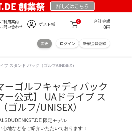
T.DE 創業祭
詳しくは
こちら
合計金額
ご利用案内
0
ゲスト様
0円
お問い合わせ
変更
ログイン
新規会員登録
 スタンド バッグ（ゴルフ/UNISEX）
マーゴルフキャディバック
ー公式】 UAドライブ ス
ゴルフ/UNISEX）
ERALSDUDENKST.DE 限定モデル
の使い心地などをご紹介いただいております！