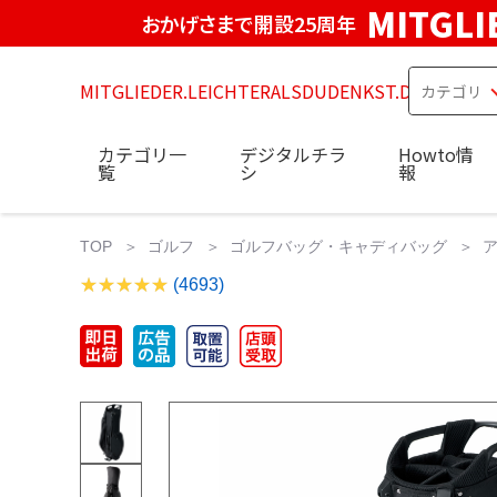
MITGLI
おかげさまで開設25周年
MITGLIEDER.LEICHTERALSDUDENKST.DE
カテゴリ一
デジタルチラ
Howto情
覧
シ
報
TOP
ゴルフ
ゴルフバッグ・キャディバッグ
ア
(4693)