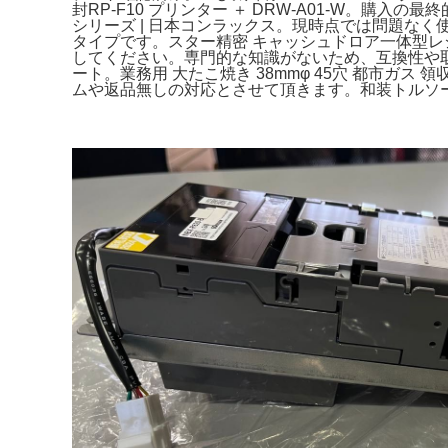
封RP-F10 プリンター ＋ DRW-A01-W。購入
シリーズ | 日本コンラックス。現時点では問題な
タイプです。スター精密 キャッシュドロア一体型レ
してください。専門的な知識がないため、互換性や取
ート。業務用 大たこ焼き 38mmφ 45穴 都市ガ
ムや返品無しの対応とさせて頂きます。和装トルソ