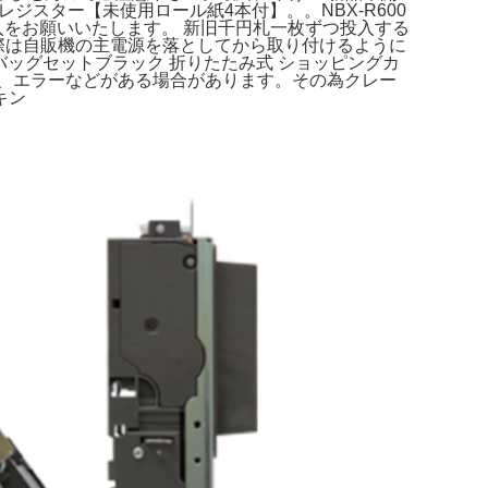
P レジスター【未使用ロール紙4本付】。。NBX-R600
入をお願いいたします。 新旧千円札一枚ずつ投入する
の際は自販機の主電源を落としてから取り付けるように
バッグセットブラック 折りたたみ式 ショッピングカ
誤作動、エラーなどがある場合があります。その為クレー
キン