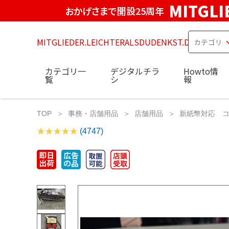
MITGLI
おかげさまで開設25周年
MITGLIEDER.LEICHTERALSDUDENKST.DE
カテゴリ一
デジタルチラ
Howto情
覧
シ
報
TOP
事務・店舗用品
店舗用品
新紙幣対応 コン
(4747)