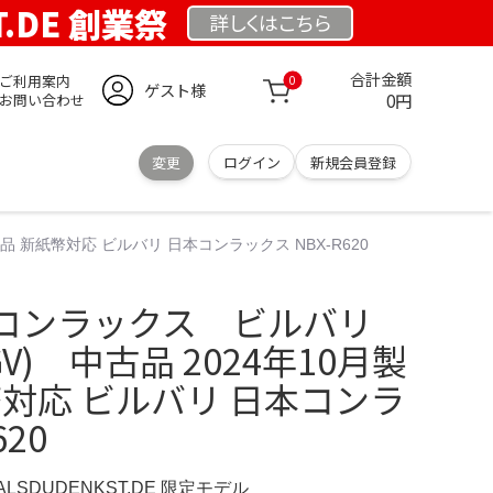
T.DE 創業祭
詳しくは
こちら
合計金額
ご利用案内
0
ゲスト様
0円
お問い合わせ
変更
ログイン
新規会員登録
美品 新紙幣対応 ビルバリ 日本コンラックス NBX-R620
コンラックス ビルバリ
A(GV) 中古品 2024年10月製
幣対応 ビルバリ 日本コンラ
620
ERALSDUDENKST.DE 限定モデル