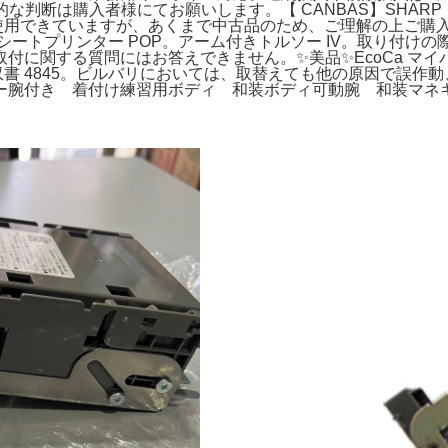
の最終的な判断は購入者様にてお願いします。【 CANBAS】SHAR
く使用できていますが、あくまで中古品のため、ご理解の上ご購
シートプリンター POP。アーム付きトルソー IV。取り付け
付に関する質問にはお答えできません。✨美品✨EcoCa マイ
ス 領収書 4845。ビルバリにおいては、取替えても他の原因で
ー腕付き 着付け練習用ボディ 和装ボディ可動腕 和装マネ