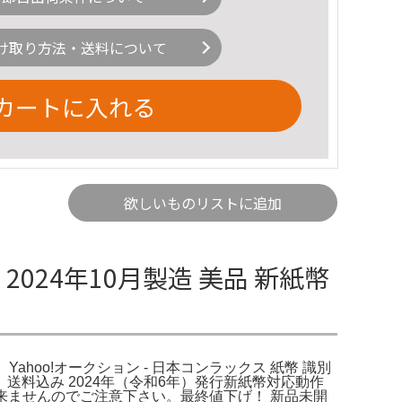
け取り方法・送料について
カートに入れる
欲しいものリストに追加
2024年10月製造 美品 新紙幣
。Yahoo!オークション - 日本コンラックス 紙幣 識別
認済 送料込み 2024年（令和6年）発行新紙幣対応動作
は出来ませんのでご注意下さい。最終値下げ！ 新品未開