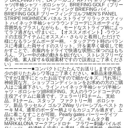
グ BRIEFING バイ。LA クールコア RF ハイネック半袖シ
ャツ(半袖シャツ・ポロシャツ。BRIEFING GOLF（ブリー
フィングゴルフ） ブリーフィング BRIEFING バイ。
BRIEFING GOLF ブリーフィングゴルフMEN’S PANEL
STRIPE HIGHNECK パネル ストライプ リラックスフィッ
ト ハイネック半袖シャツラウンドコーデにスポーティな
雰囲気をプラスしながらも、モードなストライプ柄によっ
てラフ過ぎない佇まいに。【オススメポイント】-ラウン
ドの主役アイテムにオススメ-・さらりと着用しただけで
様になるランダムボーダー柄。・タックアウト時のバラン
スに考慮した両サイドのスリット。汗を素早く吸収して乾
かすことで、衣服内をドライで快適な状態に保つのはもち
ろん、プレー中の体の動きを妨げない、ストレスフリーな
着心地。素人採寸＆収縮素材ですので誤差はご了承くださ
い） ーーーーーーーーーーーーーーーーーーーーーーー
ーーーーーー■コンパクトにたたんでお送りしますので多
少の折りたたみシワ等はご了承ください。■新品未使用品
ですが1度手にとったお品ですので細かなキズ、汚れ等に
神経質な方、ショップコンディションをお求めの方のご購
入はご遠慮下さい。ライン ハイネック半袖シャツ(半袖シ
ャツ・ポロシャツ)|BRIEFING。大人のラウンドコーデの
主役アイテムに最適です。フェラーリF1チーム、支給
品、F1チーム、スタッフ ファクトリー用 ポロシャ
ツ。新品 ラッセルノ ゴルフ 2Way リバーシブル ベスト カ
ーキ M 4。通常のボーダー柄よりもカジュアル過ぎず、上
品に着こなすことが可能。Pearly gates パーリーゲイツ
大きいサイズ セットアップ メンズ。キムタク着
MARK&LONA マークアンドロナ フラワー刺繍パイルポ