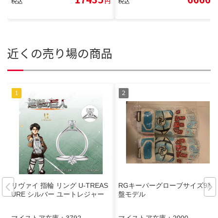
税込
円
税込
円
近くの売り場の商品
リヴァイ 指輪 リング U-TREAS
RGキーパーグローブサイズ9廃
URE シルバー ユートレジャー
盤モデル
マイストア在庫：
3792
マイストア在庫：
2000