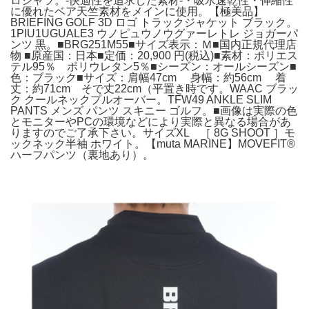
ロシャツ。-快適性を追求した素材-・吸水速乾性・伸縮性
に優れたベア天竺素材をメインに使用。【極美品】
BRIEFING GOLF 3D ロゴ トラックジャケット ブラック。
1PIU1UGUALE3 ウノピュウノウグァーレトレ ジョガーパ
ンツ 黒。■BRG251M55■サイズ表示：Ｍ■国内正規代理店
物 ■原産国：日本■定価：20,900 円(税込)■素材：ポリエス
テル95％ ポリウレタン5％■シーズン：オールシーズン■
色：ブラック■サイズ：肩幅47cm 身幅：約56cm 着
丈：約71cm そで丈22cm（平置き時です。WAAC ブラッ
ク クールネックプルオーバー。TFW49 ANKLE SLIM
PANTS メンズ パンツ スキニー ゴルフ。■画像は実際の色
とモニターやPCの環境などにより実際と異なる場合があ
りますのでご了承下さい。サイズXL ［ 8G SHOOT ］モ
ックネック半袖 ホワイト。【muta MARINE】MOVEFIT®︎
ハーフパンツ（裏地あり）。