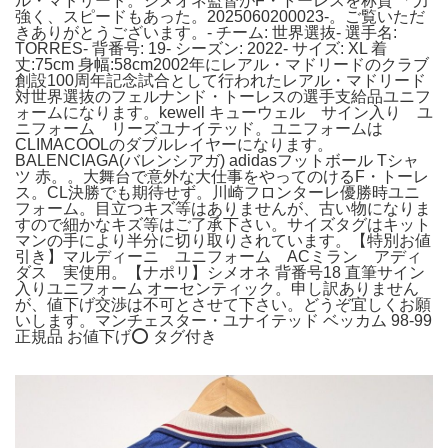
ル・マドリード。シメオネ監督がF・トーレスを称賛 「力
強く、スピードもあった。2025060200023-。ご覧いただ
きありがとうございます。- チーム: 世界選抜- 選手名:
TORRES- 背番号: 19- シーズン: 2022- サイズ: XL 着
丈:75cm 身幅:58cm2002年にレアル・マドリードのクラブ
創設100周年記念試合として行われたレアル・マドリード
対世界選抜のフェルナンド・トーレスの選手支給品ユニフ
ォームになります。kewell キューウェル サイン入り ユ
ニフォーム リーズユナイテッド。ユニフォームは
CLIMACOOLのダブルレイヤーになります。
BALENCIAGA(バレンシアガ) adidasフットボール Tシャ
ツ 赤。。大舞台で意外な大仕事をやってのけるF・トーレ
ス。CL決勝でも期待せず。川崎フロンターレ優勝時ユニ
フォーム。目立つキズ等はありませんが、古い物になりま
すので細かなキズ等はご了承下さい。サイズタグはキット
マンの手により半分に切り取りされています。【特別お値
引き】マルディーニ ユニフォーム ACミラン アディ
ダス 実使用。【ナポリ】シメオネ 背番号18 直筆サイン
入りユニフォーム オーセンティック。申し訳ありません
が、値下げ交渉は不可とさせて下さい。どうぞ宜しくお願
いします。マンチェスター・ユナイテッド ベッカム 98-99
正規品 お値下げ⭕️ タグ付き