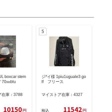
L boxcar stem
ジ*イ様 1piu1uguale3 go
5° 70㎜blu
lf フリース
ア在庫：
3788
マイストア在庫：
4327
10150
11542
円
円
税込