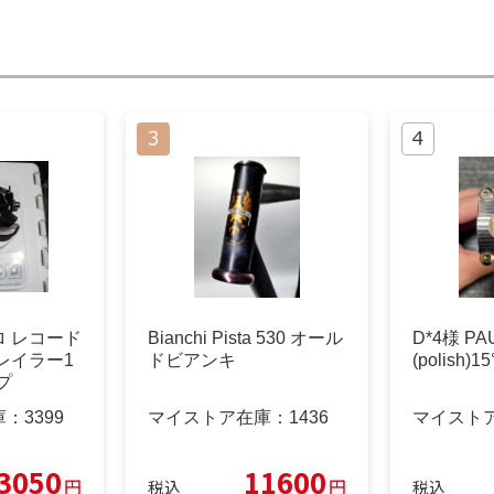
 レコード
Bianchi Pista 530 オール
D*4様 PAU
レイラー1
ドビアンキ
(polish)1
プ
庫：
3399
マイストア在庫：
1436
マイスト
3050
11600
円
円
税込
税込