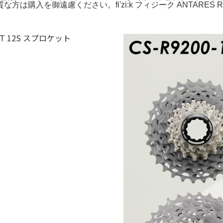
入を御遠慮ください。fi'zi:k フィジーク ANTARES R1