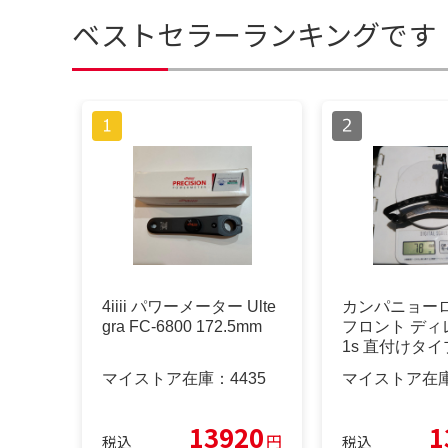
ベストセラーランキングです
4iiii パワーメーター Ulte
カンパニョーロ
gra FC-6800 172.5mm
フロント ディ
1s 直付けタイ
マイストア在庫：
4435
マイストア在
13920
1
円
税込
税込