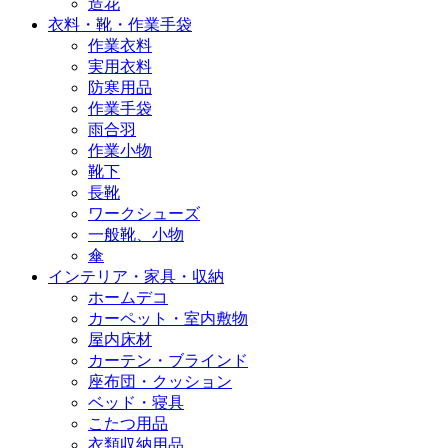
造花
衣料・靴・作業手袋
作業衣料
実用衣料
防寒用品
作業手袋
雨合羽
作業小物
靴下
長靴
ワークシューズ
一般靴、小物
傘
インテリア・家具・収納
ホームデコ
カーペット・室内敷物
屋内床材
カーテン・ブラインド
座布団・クッション
ベッド・寝具
こたつ用品
衣類収納用品