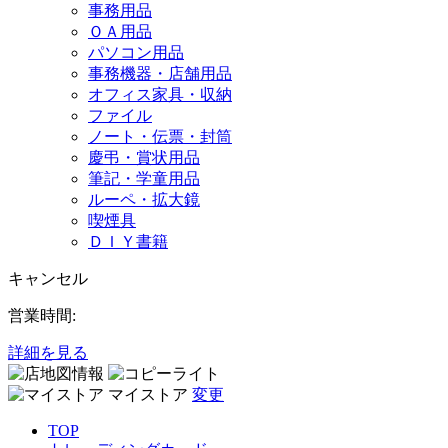
事務用品
ＯＡ用品
パソコン用品
事務機器・店舗用品
オフィス家具・収納
ファイル
ノート・伝票・封筒
慶弔・賞状用品
筆記・学童用品
ルーペ・拡大鏡
喫煙具
ＤＩＹ書籍
キャンセル
営業時間:
詳細を見る
マイストア
変更
TOP