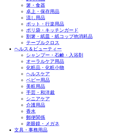
箸・食器
卓上・保存用品
流し用品
ポット・行楽用品
ポリ袋・キッチンガード
割箸・紙皿・紙コップ他消耗品
テーブルクロス
ヘルス＆ビューティー
シャンプー・石鹸・入浴剤
オーラルケア用品
化粧品・化粧小物
ヘルスケア
ベビー用品
美粧用品
手芸・和洋裁
シニアケア
介護用品
香水
郵便関係
老眼鏡・メガネ
文具・事務用品