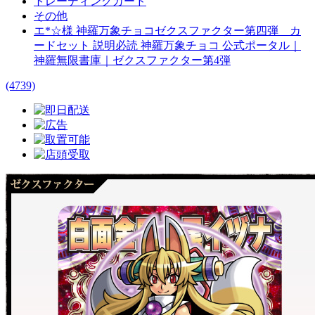
トレーディングカード
その他
エ*☆様 神羅万象チョコゼクスファクター第四弾 カ
ードセット 説明必読 神羅万象チョコ 公式ポータル｜
神羅無限書庫｜ゼクスファクター第4弾
(4739)