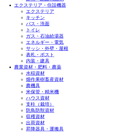
エクステリア・住設機器
エクステリア
キッチン
バス・洗面
トイレ
ガス・石油給湯器
エネルギー・電気
サッシ・外壁・屋根
表札・ポスト
内装・建具
農業資材・肥料・農薬
水稲資材
畑作果樹畜産資材
農機具
米保管・精米機
ハウス資材
支柱（栽培）
防鳥防獣資材
収穫資材
出荷資材
昇降器具・運搬具