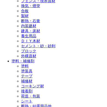
フェンス・境界資材
換気・煙突
合板
製材
断熱・石膏
内装建材
建具・床材
養生用品
ＤＩＹ木材
セメント・砂・砂利
ブロック
外構資材
塗料・補修剤
塗料
塗装具
テープ
補修材
コーキング材
接着剤
荷造・包装
シート
断熱・結露用品他