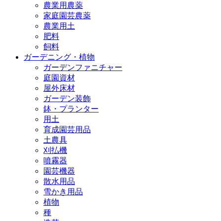
農業用農薬
家庭園芸農薬
農業用土
肥料
飼料
ガーデニング・植物
ガーデンファニチャー
庭園資材
屋外床材
ガーデン装飾
鉢・プランター
用土
育成園芸用品
土農具
刈払機
噴霧器
園芸機器
散水用品
雪かき用品
植物
種