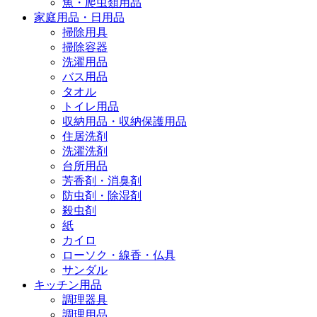
魚・爬虫類用品
家庭用品・日用品
掃除用具
掃除容器
洗濯用品
バス用品
タオル
トイレ用品
収納用品・収納保護用品
住居洗剤
洗濯洗剤
台所用品
芳香剤・消臭剤
防虫剤・除湿剤
殺虫剤
紙
カイロ
ローソク・線香・仏具
サンダル
キッチン用品
調理器具
調理用品