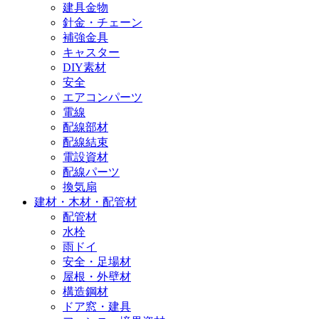
建具金物
針金・チェーン
補強金具
キャスター
DIY素材
安全
エアコンパーツ
電線
配線部材
配線結束
電設資材
配線パーツ
換気扇
建材・木材・配管材
配管材
水栓
雨ドイ
安全・足場材
屋根・外壁材
構造鋼材
ドア窓・建具