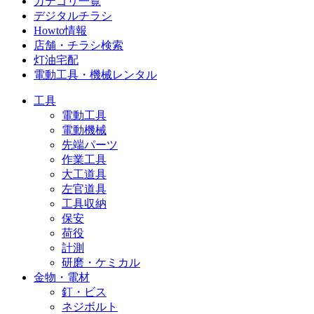
カテゴリ一覧
デジタルチラシ
Howto情報
店舗・チラシ検索
灯油宅配
電動工具・機械レンタル
工具
電動工具
電動機械
先端パーツ
作業工具
大工道具
左官道具
工具収納
保安
荷役
計測
研磨・ケミカル
金物・電材
釘・ビス
ネジボルト