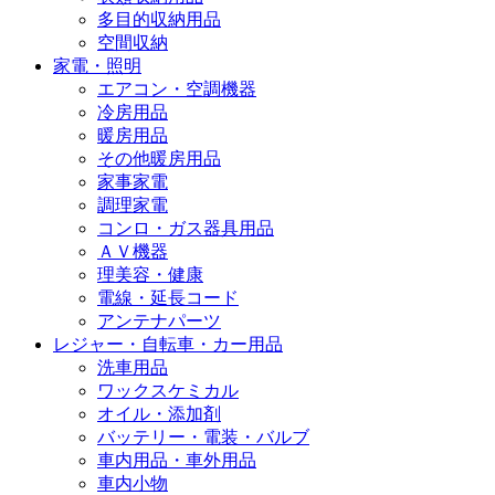
多目的収納用品
空間収納
家電・照明
エアコン・空調機器
冷房用品
暖房用品
その他暖房用品
家事家電
調理家電
コンロ・ガス器具用品
ＡＶ機器
理美容・健康
電線・延長コード
アンテナパーツ
レジャー・自転車・カー用品
洗車用品
ワックスケミカル
オイル・添加剤
バッテリー・電装・バルブ
車内用品・車外用品
車内小物