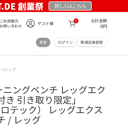
T.DE 創業祭
詳しくは
こちら
合計金額
ご利用案内
0
ゲスト様
0円
お問い合わせ
変更
ログイン
新規会員登録
/ レッグ
トレーニングベンチ レッグエク
付き 引き取り限定」
アイロテック） レッグエクス
 / レッグ