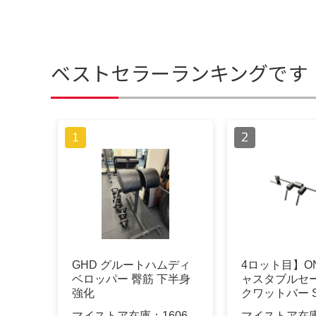
ベストセラーランキングです
GHD グルートハムディ
4ロット目】ON
ベロッパー 臀筋 下半身
ャスタブルセ
強化
クワットバー 
マイストア在庫：
1606
マイストア在