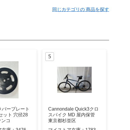
同じカテゴリの 商品を探す
O ラバープレート
Cannondale Quick3クロ
枚 セット 穴径28
スバイク MD 屋内保管
ァンコ
東京都杉並区
ア在庫：
3476
マイストア在庫：
1783