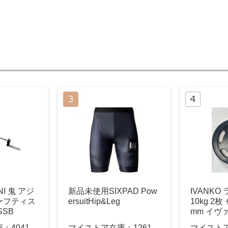
I 鬼 アジ
新品未使用SIXPAD Pow
IVANK
ーフティス
ersuitHip&Leg
10kg 2
SSB
mm イヴ
庫：
4041
マイストア在庫：
1261
マイスト