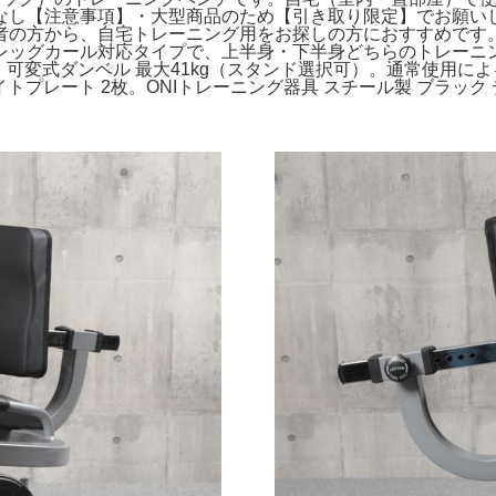
なし【注意事項】・大型商品のため【引き取り限定】でお願い
の方から、自宅トレーニング用をお探しの方におすすめです。IR
ッグカール対応タイプで、上半身・下半身どちらのトレーニングに
配送可】可変式ダンベル 最大41kg（スタンド選択可）。通常使
ウエイトプレート 2枚。ONIトレーニング器具 スチール製 ブラッ