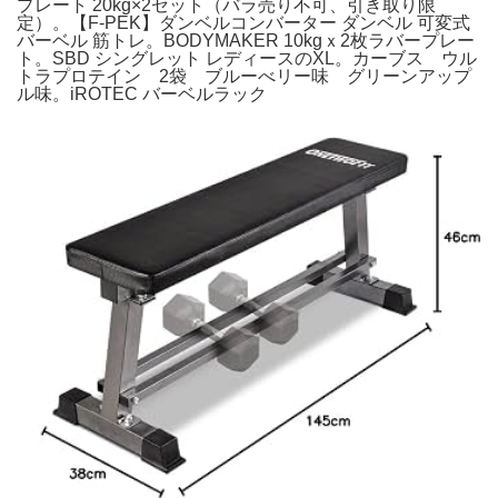
プレート 20kg×2セット（バラ売り不可、引き取り限
定）。【F-PEK】ダンベルコンバーター ダンベル 可変式
バーベル 筋トレ。BODYMAKER 10kgｘ2枚ラバープレー
ト。SBD シングレット レディースのXL。カーブス ウル
トラプロテイン 2袋 ブルーべリー味 グリーンアップ
ル味。iROTEC バーベルラック