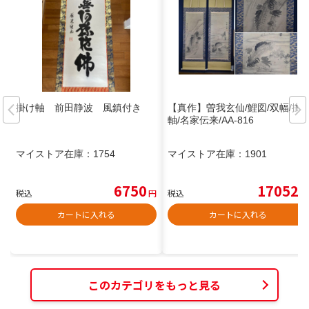
掛け軸 前田静波 風鎮付き
【真作】曽我玄仙/鯉図/双幅/掛
軸/名家伝来/AA-816
マイストア在庫：
1754
マイストア在庫：
1901
6750
17052
税込
円
税込
円
カートに入れる
カートに入れる
このカテゴリをもっと見る