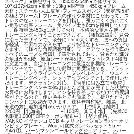
スペック】 ●梱包サイズ：85x35x25cm ●本体サイズ：
107x107x42cm ●重量：13kg ●耐荷重：450kg ●フレーム
素材：スチール+人工皮革+フォームスポンジ【安定感抜群
の極太フレーム】フレームの作りや素材にこだわって、ス
トレスのないトレーニングを目指し、歪みにくく折れにく
い角形の肉厚フレーム、角パイプ太さ6cmを採用していま
す。耐荷重は450kgに達しており、本格的な重さを使った
トレーニングも行うことができます。【腰保護設計】背骨
に沿ったデザインで、余分に1.5cm太くする、腰への負担
を軽減、不要な力が入らず、より快適なトレーニングがで
きます。【様々な角度調整可能】ワークアウトを行う際の
すべてのニーズを考慮して設計されており、背もたれ部分
の角度が8段階、座面シートが4段階、フットレスト4段階
に変更でき、自宅トレーニングに最適な多機能トレーニン
グベンチです。工具無しで簡単に角度調整でき、フラット
ベンチ、インクラインベンチ、ダンベルベンチ、ウェイト
トレーニングベンチ、シットアップベンチとして使用いた
だけます。デクラインも対応。【簡単に組み立て&収納】
トレーニングベンチ本体はほとんど組立が完了した状態で
お客様にお届けします。ピンを抜き差しするだけで角度調
整ができるので、使い勝手とても簡単です。折りたたんで
コンパクトに収納ができます。送料無料❗️沖縄、離島、北
海道の方は追加送料がかかります。 【沖縄又は離島】＋
2200円 【北海道】 +1100円。楽天市場】【先着30
名限定1,000円OFFクーポン配布中】【努力価格。
IVANKO イヴァンコ OCB キャリブレーションラバー オリ
ンピックプレート。Wout 可変式ダンベルセット 5kg〜
25kg ①。バーンマシンゴールドラグジュアリー。ラバー