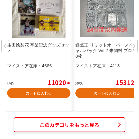
生田絵梨花 卒業記念グッズセッ
遊戯王 リミットオーバースペシ
ト
ャルパック Vol.2 未開封 プロモ
8枚
マイストア在庫：
4666
マイストア在庫：
4113
11020
15312
税込
円
税込
円
カートに入れる
カートに入れる
このカテゴリをもっと見る