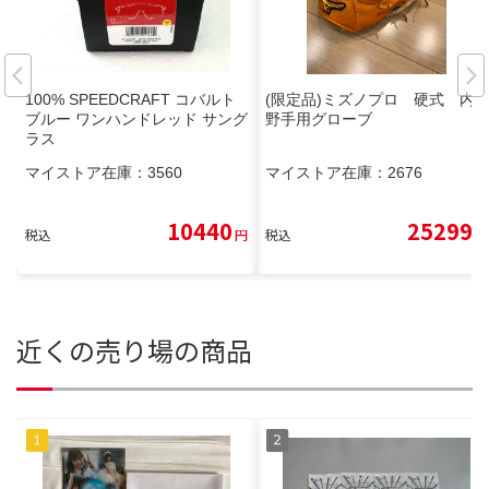
100% SPEEDCRAFT コバルト
(限定品)ミズノプロ 硬式 内
ブルー ワンハンドレッド サング
野手用グローブ
ラス
マイストア在庫：
3560
マイストア在庫：
2676
10440
25299
税込
円
税込
円
近くの売り場の商品