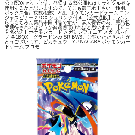
の２BOXセットです。発送する際の梱包はリサイクル品を
使用するかと思いますので、そこも御了承下さい。種別...
ボックス合計枚数/個数...2個。ポケモンカードゲーム ニン
ジャスピナー 2BOX シュリンク付き 【公式通販】。どち
らももちろん新品未開封品ですが、素人保管の為、完品状
態期待されのはどうか御遠慮頂ければと思います。【即日
匿名発送】ポケモンカード メガシンフォニア メガブレイ
ブ 各1BOX。グラードンex SR BW3。ご覧いただきありが
とうございます。ピカチュウ YU NAGABA ポケモンカー
ドゲーム プロモ