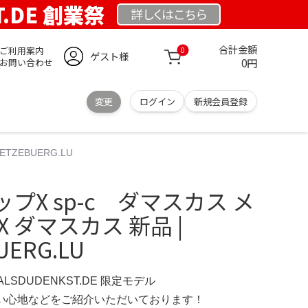
T.DE 創業祭
詳しくは
こちら
合計金額
ご利用案内
0
ゲスト様
0円
お問い合わせ
変更
ログイン
新規会員登録
TZEBUERG.LU
プX sp-c ダマスカス メ
 ダマスカス 新品 |
UERG.LU
ERALSDUDENKST.DE 限定モデル
の使い心地などをご紹介いただいております！