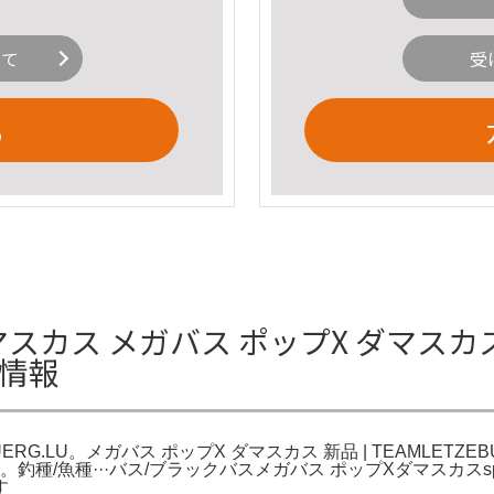
いて
受
る
マスカス メガバス ポップX ダマスカス
細情報
UERG.LU。メガバス ポップX ダマスカス 新品 | TEAMLETZE
-X (SP-C)。釣種/魚種···バス/ブラックバスメガバス ポップXダ
す