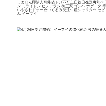
しません即購入可能値下げ不可土日祝日発送可能ペット、
ン ミライドン ヒノアラシ 御三家 ゴンベ ホゲータ 等
いやされドオーぬいぐるみ受注生産シャリタツ セビエ
み イーブイ