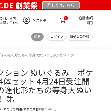
T.DE 創業祭
詳しくは
こちら
合計金額
ご利用案内
0
ゲスト様
0円
お問い合わせ
変更
ログイン
新規会員登録
ーブイの進化形たちの等身大ぬいぐるみが登場！ 第
クション ぬいぐるみ ポケ
4体セット 4月24日受注開
の進化形たちの等身大ぬい
 第
ERALSDUDENKST.DE 限定モデル