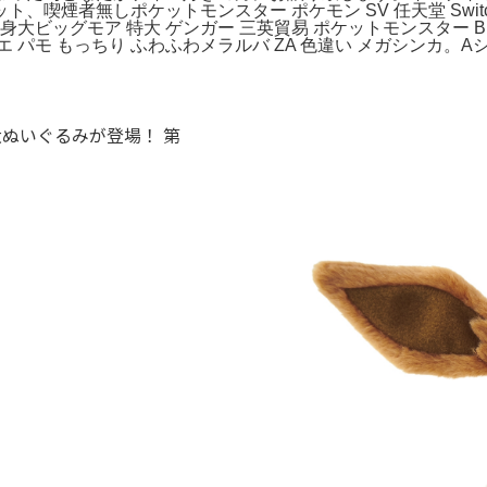
喫煙者無しポケットモンスター ポケモン SV 任天堂 Switc
身大ビッグモア 特大 ゲンガー 三英貿易 ポケットモンスター Bi
 パモ もっちり ふわふわメラルバ ZA 色違い メガシンカ。