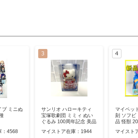
ブ ミニぬ
サンリオ ハローキティ
マイペッ
種
宝塚歌劇団 ミミィ ぬい
刻 ソフビ
ぐるみ 100周年記念 美品
品 怪獣 202
庫：
4568
マイストア在庫：
1944
マイスト