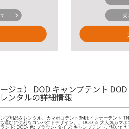
いて
受
る
ン（ベージュ） DOD キャンプテント DO
をレンタルの詳細情報
ンプ用品をレンタル。カマボコテント3M用インナーテント TN5-695
ベージュ）持ち運びに便利なコンパクトデザイン。。DOD ☆ 大人気カ
ド: DOD- 色: ブラウン- タイプ: キャンプテントご覧い