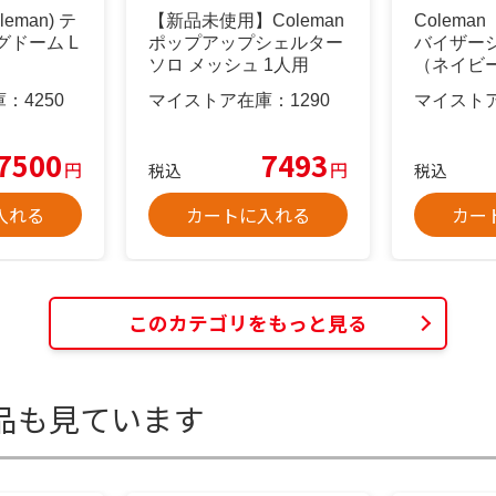
eman) テ
【新品未使用】Coleman
Colem
グドーム L
ポップアップシェルター
バイザーシ
ソロ メッシュ 1人用
（ネイビー
庫：
4250
マイストア在庫：
1290
マイスト
7500
7493
円
円
税込
税込
入れる
カートに入れる
カー
このカテゴリをもっと見る
品も見ています