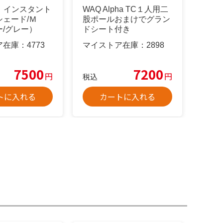
an インスタント
WAQ Alpha TC１人用二
ェード/Ｍ
股ポールおまけでグラン
/グレー）
ドシート付き
ア在庫：
4773
マイストア在庫：
2898
7500
7200
円
円
税込
トに入れる
カートに入れる