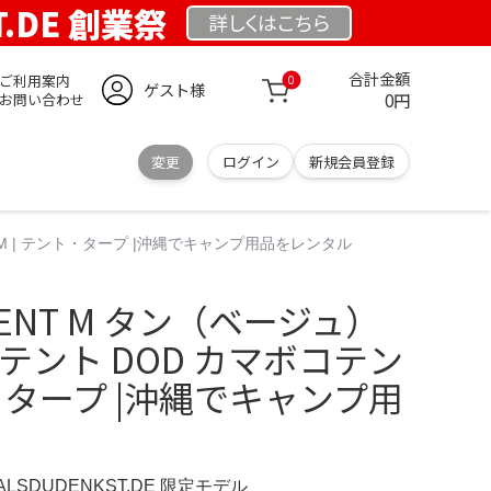
T.DE 創業祭
詳しくは
こちら
合計金額
ご利用案内
0
ゲスト様
0円
お問い合わせ
変更
ログイン
新規会員登録
ントM | テント・タープ |沖縄でキャンプ用品をレンタル
 TENT M タン（ベージュ）
プテント DOD カマボコテン
ト・タープ |沖縄でキャンプ用
ERALSDUDENKST.DE 限定モデル