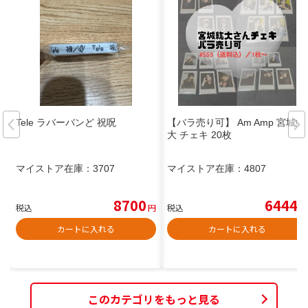
Tele ラバーバンど 祝呪
【バラ売り可】 Am Amp 宮城紘
大 チェキ 20枚
マイストア在庫：
3707
マイストア在庫：
4807
8700
6444
税込
円
税込
円
カートに入れる
カートに入れる
このカテゴリをもっと見る