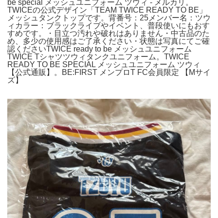
be special メッシュユニフォーム ツウィ - メルカリ。
TWICEの公式デザイン「TEAM TWICE READY TO BE」
メッシュタンクトップです。背番号：25メンバー名：ツウ
ィカラー：ブラックライブやイベント、普段使いにもおす
すめです。・目立つ汚れや破れはありません・中古品のた
め、多少の使用感はご了承ください・状態は写真にてご確
認くださいTWICE ready to be メッシュユニフォーム
TWICE Tシャツツウィタンクユニフォーム。TWICE
READY TO BE SPECIAL メッシュユニフォーム ツウィ
【公式通販】。BE:FIRST メンプロT FC会員限定 【Mサイ
ズ】