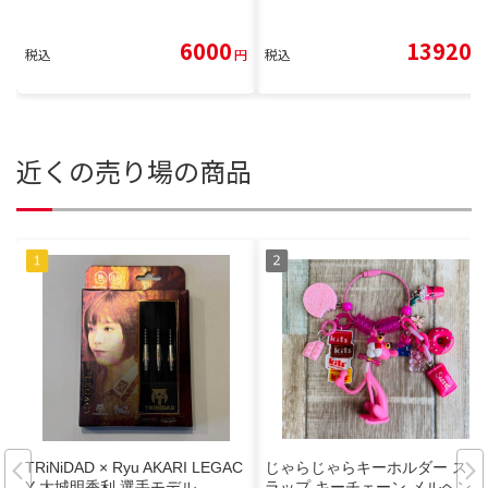
6000
13920
税込
円
税込
円
近くの売り場の商品
TRiNiDAD × Ryu AKARI LEGAC
じゃらじゃらキーホルダー スト
Y 大城明香利 選手モデル
ラップ キーチェーン メルヘンピ