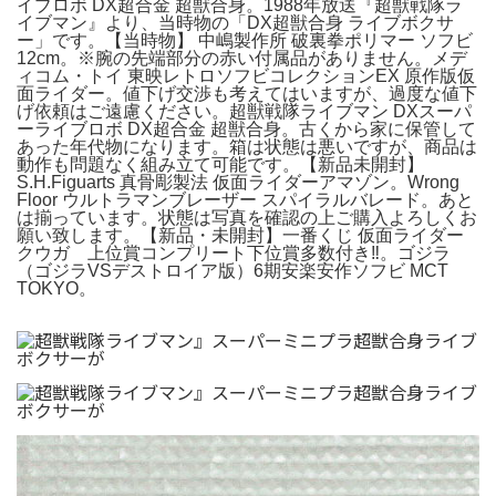
イブロボ DX超合金 超獣合身。1988年放送『超獣戦隊ラ
イブマン』より、当時物の「DX超獣合身 ライブボクサ
ー」です。【当時物】 中嶋製作所 破裏拳ポリマー ソフビ
12cm。※腕の先端部分の赤い付属品がありません。メデ
ィコム・トイ 東映レトロソフビコレクションEX 原作版仮
面ライダー。値下げ交渉も考えてはいますが、過度な値下
げ依頼はご遠慮ください。超獣戦隊ライブマン DXスーパ
ーライブロボ DX超合金 超獣合身。古くから家に保管して
あった年代物になります。箱は状態は悪いですが、商品は
動作も問題なく組み立て可能です。【新品未開封】
S.H.Figuarts 真骨彫製法 仮面ライダーアマゾン。Wrong
Floor ウルトラマンブレーザー スパイラルバレード。あと
は揃っています。状態は写真を確認の上ご購入よろしくお
願い致します。【新品・未開封】一番くじ 仮面ライダー
クウガ 上位賞コンプリート下位賞多数付き‼️。ゴジラ
（ゴジラVSデストロイア版）6期安楽安作ソフビ MCT
TOKYO。