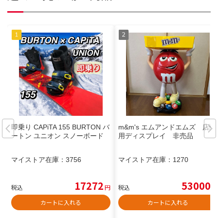
即乗り CAPiTA 155 BURTON バ
m&m's エムアンドエムズ 店頭
ートン ユニオン スノーボード
用ディスプレイ 非売品
マイストア在庫：
3756
マイストア在庫：
1270
17272
53000
税込
円
税込
円
カートに入れる
カートに入れる