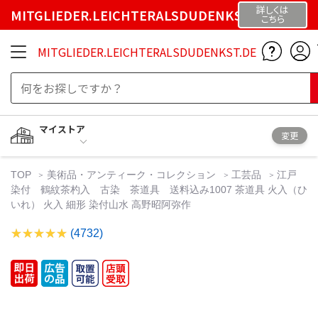
詳しくは
MITGLIEDER.LEICHTERALSDUDENKST.DE
こちら
MITGLIEDER.LEICHTERALSDUDENKST.DE
マイストア
変更
TOP
美術品・アンティーク・コレクション
工芸品
江戸
染付 鶴紋茶杓入 古染 茶道具 送料込み1007 茶道具 火入（ひ
いれ） 火入 細形 染付山水 高野昭阿弥作
(4732)