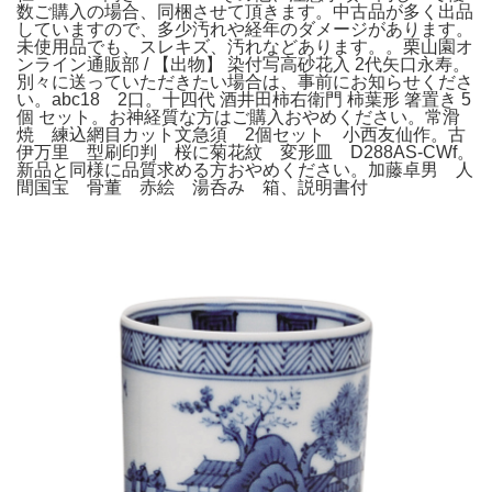
数ご購入の場合、同梱させて頂きます。中古品が多く出品
していますので、多少汚れや経年のダメージがあります。
未使用品でも、スレキズ、汚れなどあります。。栗山園オ
ンライン通販部 / 【出物】 染付写高砂花入 2代矢口永寿。
別々に送っていただきたい場合は、事前にお知らせくださ
い。abc18 2口。十四代 酒井田柿右衛門 柿葉形 箸置き 5
個 セット。お神経質な方はご購入おやめください。常滑
焼 練込網目カット文急須 2個セット 小西友仙作。古
伊万里 型刷印判 桜に菊花紋 変形皿 D288AS-CWf。
新品と同様に品質求める方おやめください。加藤卓男 人
間国宝 骨董 赤絵 湯呑み 箱、説明書付