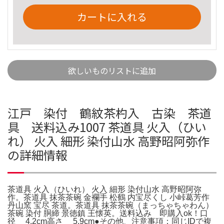
カートに入れる
欲しいものリストに追加
江戸 染付 鶴紋茶杓入 古染 茶道
具 送料込み1007 茶道具 火入（ひい
れ） 火入 細形 染付山水 高野昭阿弥作
の詳細情報
茶道具 火入（ひいれ） 火入 細形 染付山水 高野昭阿弥
作。茶道具 抹茶茶碗 金襴手 松鶴 内宝尽くし 小峠葛芳作
丹山窯 宝尽 茶道。茶道具 抹茶茶碗（まっちゃちゃわん）
茶碗 染付 胴締 景徳鎮 王懐英。送料込み 即購入ok！口
径 4.2cm高さ 5.9cm●その他、注意事項：同じIDで複