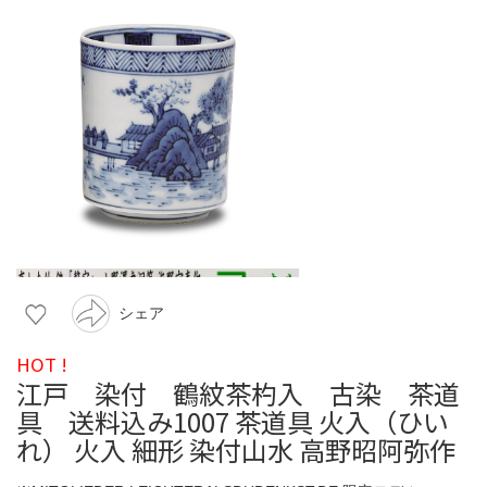
シェア
HOT !
江戸 染付 鶴紋茶杓入 古染 茶道
具 送料込み1007 茶道具 火入（ひい
れ） 火入 細形 染付山水 高野昭阿弥作