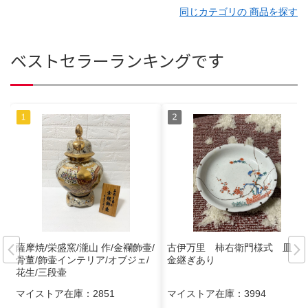
同じカテゴリの 商品を探す
ベストセラーランキングです
薩摩焼/栄盛窯/瀧山 作/金襴飾壷/
古伊万里 柿右衛門様式 皿
骨董/飾壷インテリア/オブジェ/
金継ぎあり
花生/三段壷
マイストア在庫：
2851
マイストア在庫：
3994