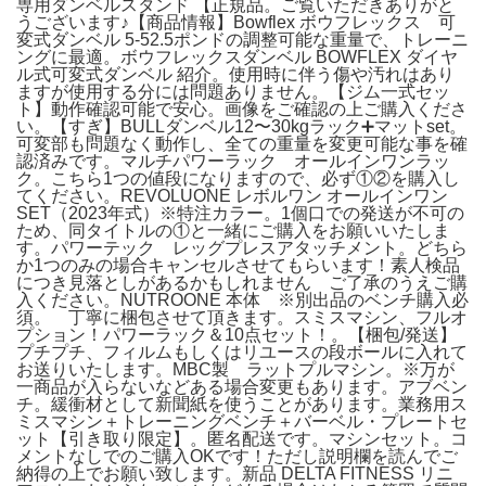
専用ダンベルスタンド 【正規品。ご覧いただきありがと
うございます♪【商品情報】Bowflex ボウフレックス 可
変式ダンベル 5-52.5ポンドの調整可能な重量で、トレーニ
ングに最適。ボウフレックスダンベル BOWFLEX ダイヤ
ル式可変式ダンベル 紹介。使用時に伴う傷や汚れはあり
ますが使用する分には問題ありません。【ジム一式セッ
ト】動作確認可能で安心。画像をご確認の上ご購入くださ
い。【すぎ】BULLダンベル12〜30kgラック➕マットset。
可変部も問題なく動作し、全ての重量を変更可能な事を確
認済みです。マルチパワーラック オールインワンラッ
ク。こちら1つの値段になりますので、必ず①②を購入し
てください。REVOLUONE レボルワン オールインワン
SET（2023年式）※特注カラー。1個口での発送が不可の
ため、同タイトルの①と一緒にご購入をお願いいたしま
す。パワーテック レッグプレスアタッチメント。どちら
か1つのみの場合キャンセルさせてもらいます！素人検品
につき見落としがあるかもしれません ご了承のうえご購
入ください。NUTROONE 本体 ※別出品のベンチ購入必
須。 丁寧に梱包させて頂きます。スミスマシン、フルオ
プション！パワーラック＆10点セット！。【梱包/発送】
プチプチ、フィルムもしくはリユースの段ボールに入れて
お送りいたします。MBC製 ラットプルマシン。※万が
一商品が入らないなどある場合変更もあります。アブベン
チ。緩衝材として新聞紙を使うことがあります。業務用ス
ミスマシン＋トレーニングベンチ＋バーベル・プレートセ
ット【引き取り限定】。匿名配送です。マシンセット。コ
メントなしでのご購入OKです！ただし説明欄を読んでご
納得の上でお願い致します。新品 DELTA FITNESS リニ