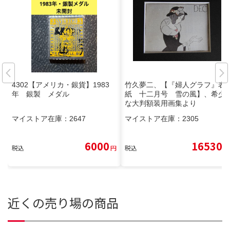
4302【アメリカ・銀貨】1983
竹久夢二、【『婦人グラフ』表
年 銀製 メダル
紙 十二月号 雪の風】、希少
な大判額装用画集より
マイストア在庫：
2647
マイストア在庫：
2305
6000
16530
税込
円
税込
円
近くの売り場の商品