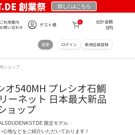
T.DE 創業祭
詳しくは
こちら
合計金額
ご利用案内
0
ゲスト様
0円
お問い合わせ
変更
ログイン
新規会員登録
EBショップ
オ540MH プレシオ石鯛
ベリーネット 日本最大新品
Bショップ
ERALSDUDENKST.DE 限定モデル
の使い心地などをご紹介いただいております！