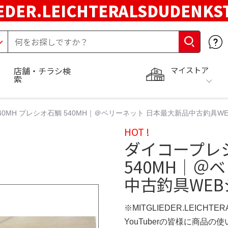
EDER.LEICHTERALSDUDENKS
マイストア
店舗・チラシ検
索
0MH プレシオ石鯛 540MH｜＠ベリーネット 日本最大新品中古釣具W
HOT !
ダイコープレシ
540MH｜＠
中古釣具WE
※MITGLIEDER.LEICHT
YouTuberの皆様に商品