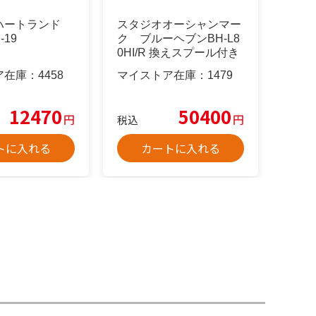
ハートランド
スタジオオーシャンマー
-19
ク ブルーヘブンBH-L8
0HI/R 換えスプール付き
ア在庫：
4458
マイストア在庫：
1479
12470
50400
円
円
税込
トに入れる
カートに入れる