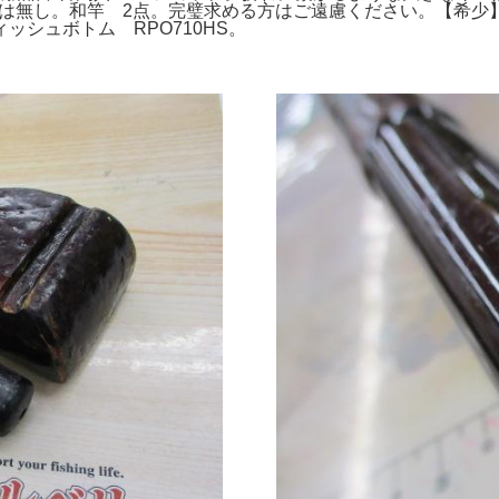
無し。和竿 2点。完璧求める方はご遠慮ください。【希少】Mega
シュボトム RPO710HS。