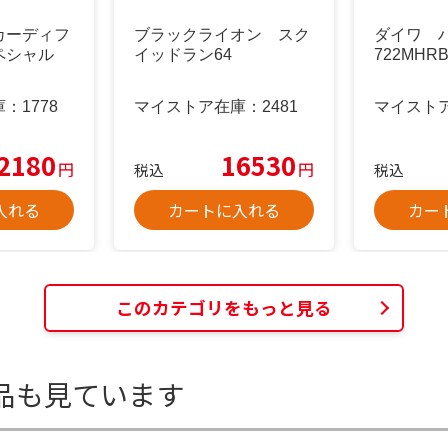
カーディフ
ブラックライオン スク
ダイワ 
ペシャル
イッドラン64
722MHRB
庫：
1778
マイストア在庫：
2481
マイスト
2180
16530
円
円
税込
税込
入れる
カートに入れる
カー
このカテゴリをもっと見る
品も見ています